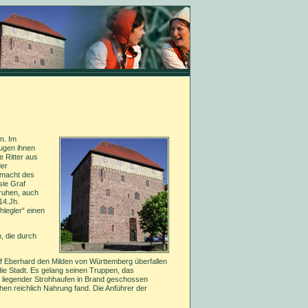
n. Im
ugen ihnen
 Ritter aus
der
rmacht des
sie Graf
nruhen, auch
14.Jh.
legler“ einen
, die durch
.
f Eberhard den Milden von Württemberg überfallen
ie Stadt. Es gelang seinen Truppen, das
er liegender Strohhaufen in Brand geschossen
en reichlich Nahrung fand. Die Anführer der