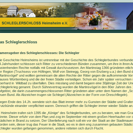
as Schleglerschloss
amensgeber des Schleglerschlosses: Die Schlegler
ie Geschichte Heimsheims ist untrennbar mit der Geschichte des Schleglerbundes verbunde
4.Jahrhundert schlossen sich Ritter zu verschiedenen Bünden zusammen, um ihre in ihren A
ustenhenden Rechte notfalls mit Gewalt durchzusetzen. Am Martinstag 1366 gründeten etliche
er Region (Truchsess von Höfingen, Wolf von Steinegg, Georg von Enzberg u.a.) den Bund 
Martinsvögel“ und wollten gemeinsam die alten Rechte der Ritter gegen die aufkommende Vo
auses Württemberg und die der freien Städte verteidigen. Schon ein Jahr später versuchten 
berhard in Wildbad zu überfallen. Dies misslang und damit begann eine 30jährige Zeit der U
chleglerkrieg genannt. Durch Sühnevertrag wurden die Martinsvögel in den 80er Jahren des 
ufgelöst, die darin zusammengeschlossenen Ritter gründeten aber unter dem Namen der „Sch
euen Bund. Als Abzeichen trugen sie Schlegel (Abzeichen in der Form von Dreschflegeln).
egen Ende des 14.Jh. wendete sich das Blatt immer mehr zu Gunsten der Städte und Grafen
rutzbünde einander verpflichtet waren. Dennoch griffen die Schlegler immer wieder Städte an
n Heimsheim trafen sich 1395 die „Könige“ des Schleglerbundes, um zu beraten, wie man Gra
önnte. Dieser erfuhr von dem Plan und zog im September mit einem großen Heerhaufen vor d
tädtchen in Brand zu setzen. Der Überlieferung nach soll ein vor der Stadt an der Stadtmau
orden sein, dieser trug das Feuer in die Stadt, wo es in dem eng zusammen gebauten Städtch
chlegler wurden gefangen genommen, andere retteten sich durch Flucht.