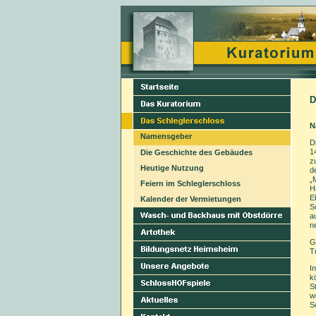
D
N
Namensgeber
D
1
Die Geschichte des Gebäudes
z
Heutige Nutzung
d
„
Feiern im Schleglerschloss
H
E
Kalender der Vermietungen
S
a
n
G
T
I
k
S
w
S